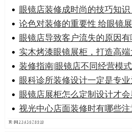
眼镜店装修成时尚的技巧知识
论色对装修的重要性 给眼镜
眼镜店导致客户流失的原因有
实木烤漆眼镜展柜，打造高端
装修指南|眼镜店不同经营模
眼科诊所装修设计一定是专业
眼镜店展柜怎么定制设计才会
视光中心店面装修时有哪些注
页:
[1]
2
3
4
5
6
7
8
9
10