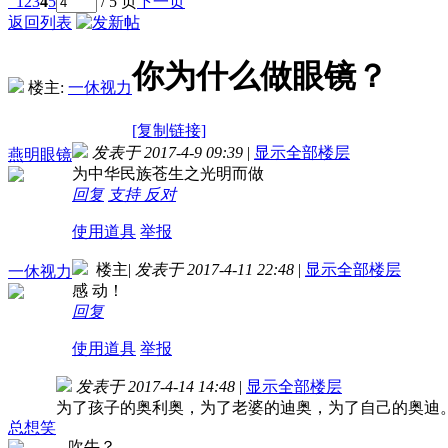
1
2
3
4
5
/ 5 页
下一页
返回列表
你为什么做眼镜？
楼主:
一休视力
[复制链接]
发表于 2017-4-9 09:39
|
显示全部楼层
燕明眼镜
为中华民族苍生之光明而做
回复
支持
反对
使用道具
举报
楼主
|
发表于 2017-4-11 22:48
|
显示全部楼层
一休视力
感 动！
回复
使用道具
举报
发表于 2017-4-14 14:48
|
显示全部楼层
为了孩子的奥利奥，为了老婆的迪奥，为了自己的奥迪
总想笑
吹牛？