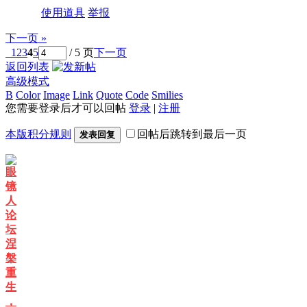
使用道具
举报
下一页 »
1
2
3
4
5
/ 5 页
下一页
返回列表
高级模式
B
Color
Image
Link
Quote
Code
Smilies
您需要登录后才可以回帖
登录
|
注册
本版积分规则
回帖后跳转到最后一页
发表回复
眼
镜
人
论
坛
涅
槃
重
生
，