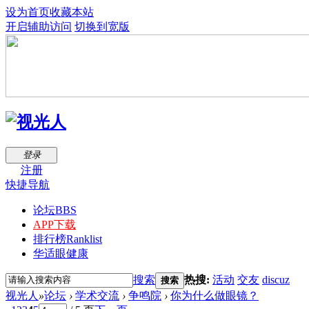
设为首页
收藏本站
开启辅助访问
切换到宽版
登录
注册
快捷导航
论坛
BBS
APP下载
排行榜
Ranklist
华适眼健康
搜索
热搜:
活动
交友
discuz
搜索
视光人
»
论坛
›
学术交流
›
争鸣院
›
你为什么做眼镜？