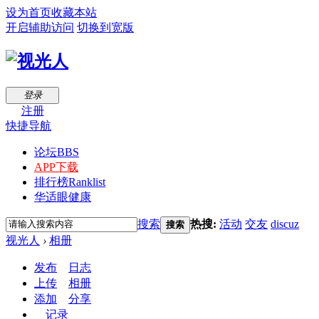
设为首页
收藏本站
开启辅助访问
切换到宽版
登录
注册
快捷导航
论坛
BBS
APP下载
排行榜
Ranklist
华适眼健康
搜索
热搜:
活动
交友
discuz
搜索
视光人
›
相册
发布
日志
上传
相册
添加
分享
记录