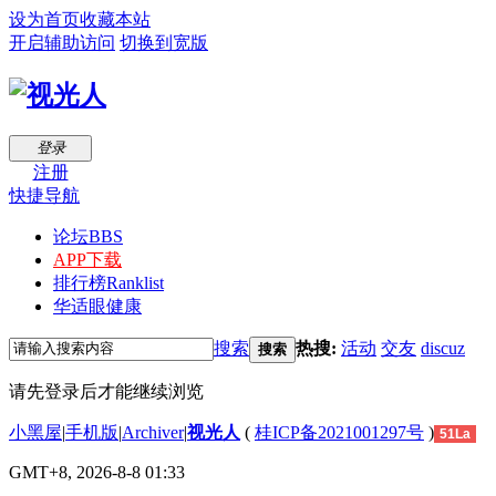
设为首页
收藏本站
开启辅助访问
切换到宽版
登录
注册
快捷导航
论坛
BBS
APP下载
排行榜
Ranklist
华适眼健康
搜索
热搜:
活动
交友
discuz
搜索
请先登录后才能继续浏览
小黑屋
|
手机版
|
Archiver
|
视光人
(
桂ICP备2021001297号
)
51La
GMT+8, 2026-8-8 01:33