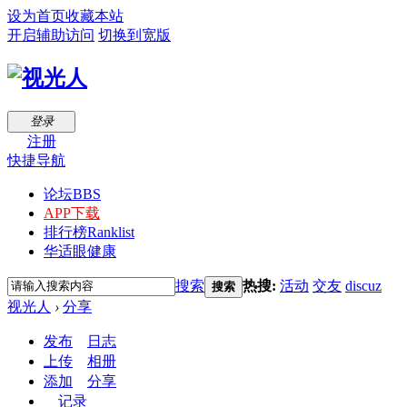
设为首页
收藏本站
开启辅助访问
切换到宽版
登录
注册
快捷导航
论坛
BBS
APP下载
排行榜
Ranklist
华适眼健康
搜索
热搜:
活动
交友
discuz
搜索
视光人
›
分享
发布
日志
上传
相册
添加
分享
记录