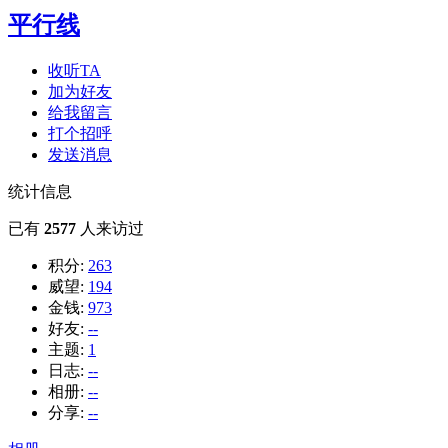
平行线
收听TA
加为好友
给我留言
打个招呼
发送消息
统计信息
已有
2577
人来访过
积分:
263
威望:
194
金钱:
973
好友:
--
主题:
1
日志:
--
相册:
--
分享:
--