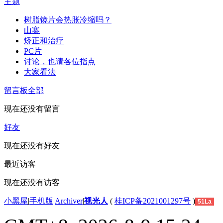
主题
树脂镜片会热胀冷缩吗？
山寨
矫正和治疗
PC片
讨论，也请各位指点
大家看法
留言板
全部
现在还没有留言
好友
现在还没有好友
最近访客
现在还没有访客
小黑屋
|
手机版
|
Archiver
|
视光人
(
桂ICP备2021001297号
)
51La