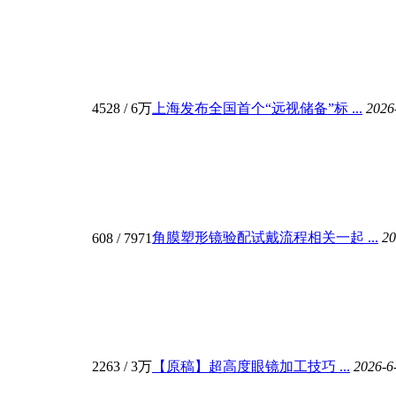
4528
/
6万
上海发布全国首个“远视储备”标 ...
2026
角膜塑形镜验配试戴流程相关一起 ...
20
608
/ 7971
2263
/
3万
【原稿】超高度眼镜加工技巧 ...
2026-6
。