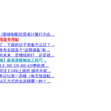
《眼镜制配经营者计量行为合 ...
报道专用贴
了，下面的日子准备怎么过？ ...
发布全国首个“远视储备”标 ...
的未来：是继续前行，还是就 ...
稿】超高度眼镜加工技巧 ...
E-300 320 400 420整机维 ...
洼 E1000上面的 循环水箱 ...
本论坛第一高楼（每天报道帖 ...
钻孔方式您会选择哪一种？ ...