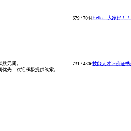
Hello，大家好！！
679
/ 7044
默默无闻。
731
/ 4806
技能人才评价证书全国
闻优先！欢迎积极提供线索。