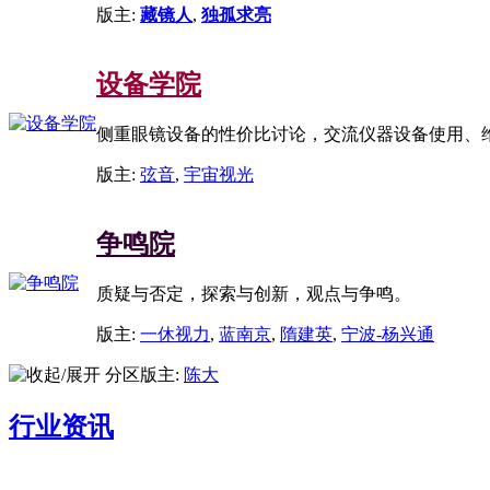
版主:
藏镜人
,
独孤求亮
设备学院
侧重眼镜设备的性价比讨论，交流仪器设备使用、
版主:
弦音
,
宇宙视光
争鸣院
质疑与否定，探索与创新，观点与争鸣。
版主:
一休视力
,
蓝南京
,
隋建英
,
宁波-杨兴通
分区版主:
陈大
行业资讯