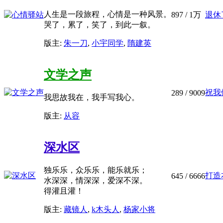
人生是一段旅程，心情是一种风景。
897
/
1万
退休
哭了，累了，笑了，到此一叙。
版主:
朱一刀
,
小宇同学
,
隋建英
文学之声
祝我
289
/ 9009
我思故我在，我手写我心。
版主:
从容
深水区
独乐乐，众乐乐，能乐就乐；
打造
645
/ 6666
水深深，情深深，爱深不深。
得灌且灌！
版主:
藏镜人
,
k木头人
,
杨家小将