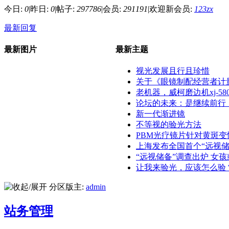
今日:
0
|
昨日:
0
|
帖子:
297786
|
会员:
291191
|
欢迎新会员:
123zx
最新回复
最新图片
最新主题
视光发展且行且珍惜
关于《眼镜制配经营者计量行
老机器，威柯磨边机xj-5800
论坛的未来：是继续前行，还
新一代渐进镜
不等视的验光方法
PBM光疗镜片针对黄斑变性相
上海发布全国首个“远视储备”
“远视储备”调查出炉 女孩或更
让我来验光，应该怎么验？ .
分区版主:
admin
站务管理