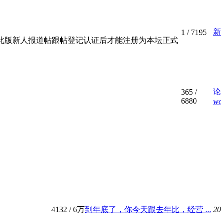
新
1
/ 7195
此版新人报道帖跟帖登记认证后才能注册为本坛正式
论
365
/
6880
w
4132
/
6万
到年底了，你今天跟去年比，经营 ...
20