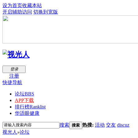
设为首页
收藏本站
开启辅助访问
切换到宽版
登录
注册
快捷导航
论坛
BBS
APP下载
排行榜
Ranklist
华适眼健康
搜索
热搜:
活动
交友
discuz
搜索
视光人
»
论坛