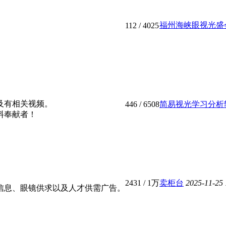
福州海峡眼视光盛会圆
112
/ 4025
及有相关视频。
446
/ 6508
简易视光学习分析
料奉献者！
2431
/
1万
卖柜台
2025-11-25
信息、眼镜供求以及人才供需广告。