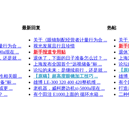
最新回复
热帖
关于《眼镜制配经营者计量行为合 ...
关于
为合 ...
视光发展且行且珍惜
新手
a现在 ...
新手报道专用贴
退休
是就 ...
退休了，下面的日子准备怎么过？ ...
上海
上海发布全国首个“远视储备”标 ...
论坛
论坛的未来：是继续前行，还是就 ...
【原
关眼 ...
【原稿】超高度眼镜加工技巧 ...
雄博 L
标 ...
雄博 LE-300 320 400 420整机维 ...
有个田
 ...
老机器，威柯磨边机xj-5800a现在 ...
打造
..
有个田洼 E1000上面的 循环水箱 ...
二种