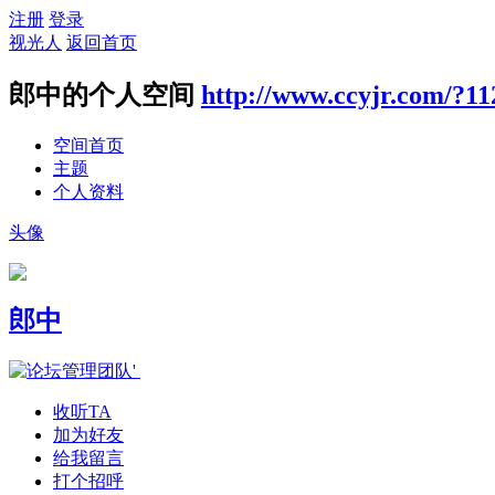
注册
登录
视光人
返回首页
郎中
的个人空间
http://www.ccyjr.com/?11
空间首页
主题
个人资料
头像
郎中
收听TA
加为好友
给我留言
打个招呼