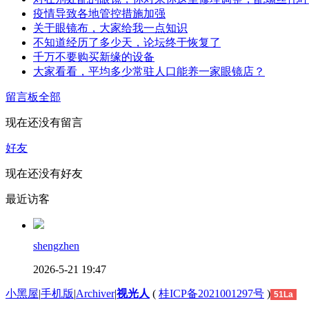
疫情导致各地管控措施加强
关于眼镜布，大家给我一点知识
不知道经历了多少天，论坛终于恢复了
千万不要购买新缘的设备
大家看看，平均多少常驻人口能养一家眼镜店？
留言板
全部
现在还没有留言
好友
现在还没有好友
最近访客
shengzhen
2026-5-21 19:47
小黑屋
|
手机版
|
Archiver
|
视光人
(
桂ICP备2021001297号
)
51La