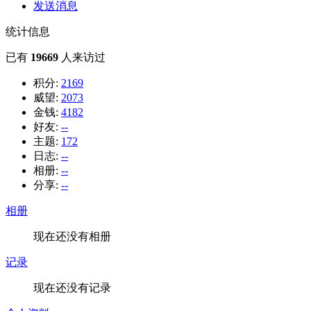
发送消息
统计信息
已有
19669
人来访过
积分:
2169
威望:
2073
金钱:
4182
好友:
--
主题:
172
日志:
--
相册:
--
分享:
--
相册
现在还没有相册
记录
现在还没有记录