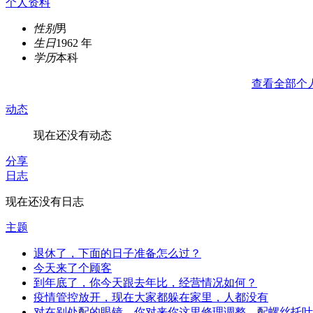
个人资料
性别
男
生日
1962 年
学历
本科
查看全部个
动态
现在还没有动态
分享
日志
现在还没有日志
主题
退休了，下面的日子准备怎么过？
今天来了个顾客
到年底了，你今天跟去年比，经营情况如何？
疫情管控放开，现在大家都躲在家里，人都没有
对在别处配的眼镜，你对来你这里修理调整，配螺丝托叶..